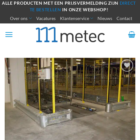
Ga
ALLE PRODUCTEN MET EEN PRIJSVERMELDING ZIJN
DIRECT
TE BESTELLEN
IN ONZE WEBSHOP!
naar
Over ons
Vacatures
Klantenservice
Nieuws
Contact
inhoud