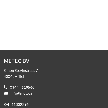
Superplint deurbescherming
Op aanvraag
METEC BV
Simon Stevinstraat 7
4004 JV Tiel
0344 - 619560
email
info@metec.nl
KvK 11032296