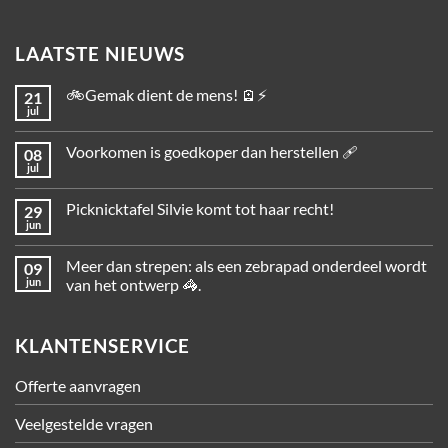
LAATSTE NIEUWS
🚲Gemak dient de mens! 🪫⚡
21
jul
Voorkomen is goedkoper dan herstellen 🩹
08
jul
Picknicktafel Silvie komt tot haar recht!
29
jun
Meer dan strepen: als een zebrapad onderdeel wordt
09
jun
van het ontwerp 🦓.
KLANTENSERVICE
Offerte aanvragen
Veelgestelde vragen