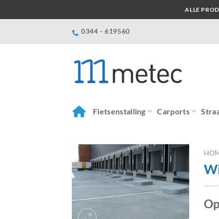
Ga
ALLE PROD
naar
inhoud
0344 - 619560
Fietsenstalling
Carports
Stra
HO
Wi
Op