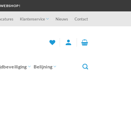
 WEBSHOP!
acatures
Klantenservice
Nieuws
Contact
person
jdbeveiliging
Belijning