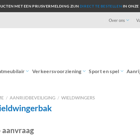
UCTEN MET EEN PRIJSVERMELDING ZIJN
DIRECT TE BESTELLEN
IN ONZE
Over ons
V
atmeubilair
Verkeersvoorziening
Sport en spel
Aanri
ME
/
AANRIJDBEVEILIGING
/
WIELDWINGERS
eldwingerbak
 aanvraag