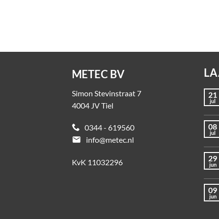
Op a
LA
METEC BV
Simon Stevinstraat 7
21
jul
4004 JV Tiel
08
0344 - 619560
jul
email
info@metec.nl
29
KvK 11032296
jun
09
jun