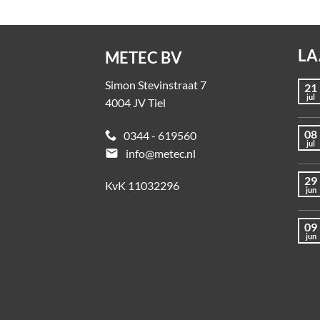
LA
METEC BV
Simon Stevinstraat 7
21
jul
4004 JV Tiel
08
0344 - 619560
jul
email
info@metec.nl
29
KvK 11032296
jun
09
jun