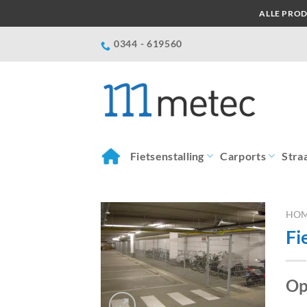
Ga
ALLE PROD
naar
inhoud
0344 - 619560
Fietsenstalling
Carports
Stra
HO
Fi
Op