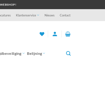
 WEBSHOP!
acatures
Klantenservice
Nieuws
Contact
person
jdbeveiliging
Belijning