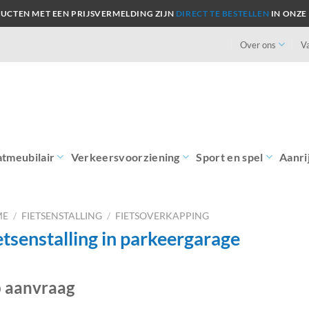
UCTEN MET EEN PRIJSVERMELDING ZIJN
DIRECT TE BESTELLEN
IN ONZE
Over ons
V
atmeubilair
Verkeersvoorziening
Sport en spel
Aanri
ME
/
FIETSENSTALLING
/
FIETSOVERKAPPING
etsenstalling in parkeergarage
 aanvraag