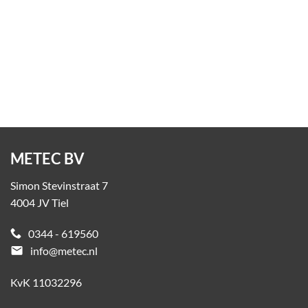
Fietsenstalling V-500
Op aanvraag
METEC BV
Simon Stevinstraat 7
4004 JV Tiel
0344 - 619560
email
info@metec.nl
KvK 11032296