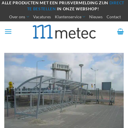
Ga
ALLE PRODUCTEN MET EEN PRIJSVERMELDING ZIJN
DIRECT
TE BESTELLEN
IN ONZE WEBSHOP!
naar
Over ons
Vacatures
Klantenservice
Nieuws
Contact
inhoud