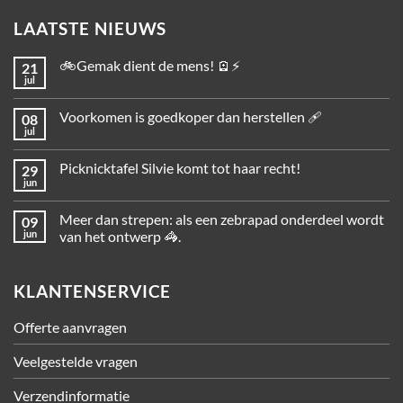
LAATSTE NIEUWS
🚲Gemak dient de mens! 🪫⚡
21
jul
Voorkomen is goedkoper dan herstellen 🩹
08
jul
Picknicktafel Silvie komt tot haar recht!
29
jun
Meer dan strepen: als een zebrapad onderdeel wordt
09
jun
van het ontwerp 🦓.
KLANTENSERVICE
Offerte aanvragen
Veelgestelde vragen
Verzendinformatie