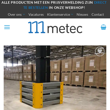
Ga
ALLE PRODUCTEN MET EEN PRIJSVERMELDING ZIJN
DIRECT
TE BESTELLEN
IN ONZE WEBSHOP!
naar
Over ons
Vacatures
Klantenservice
Nieuws
Contact
inhoud