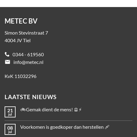
METEC BV
Simon Stevinstraat 7
4004 JV Tiel
0344 - 619560
email
info@metec.nl
KvK 11032296
LAATSTE NIEUWS
🚲Gemak dient de mens! 🪫⚡
21
jul
Voorkomen is goedkoper dan herstellen 🩹
08
jul