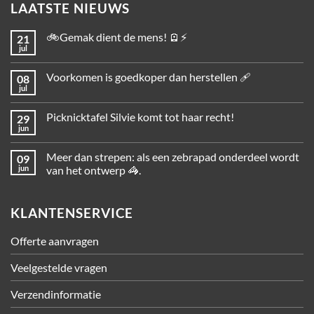
LAATSTE NIEUWS
🚲Gemak dient de mens! 🪫⚡
21
jul
Voorkomen is goedkoper dan herstellen 🩹
08
jul
Picknicktafel Silvie komt tot haar recht!
29
jun
Meer dan strepen: als een zebrapad onderdeel wordt
09
jun
van het ontwerp 🦓.
KLANTENSERVICE
Offerte aanvragen
Veelgestelde vragen
Verzendinformatie