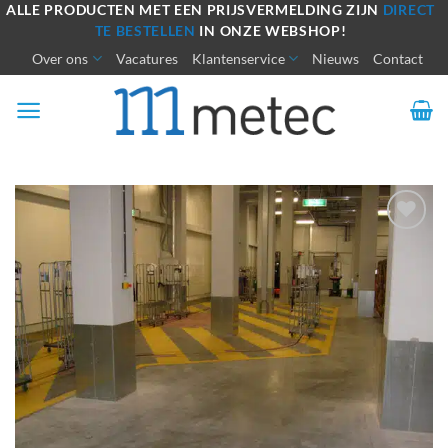
Ga
ALLE PRODUCTEN MET EEN PRIJSVERMELDING ZIJN
DIRECT
TE BESTELLEN
IN ONZE WEBSHOP!
naar
Over ons
Vacatures
Klantenservice
Nieuws
Contact
inhoud