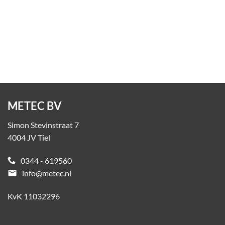
Kolombeschermer staal
Op aanvraag
METEC BV
Simon Stevinstraat 7
4004 JV Tiel
0344 - 619560
email
info@metec.nl
KvK 11032296