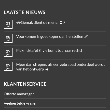
LAATSTE NIEUWS
🚲Gemak dient de mens! 🪫⚡
21
jul
Voorkomen is goedkoper dan herstellen 🩹
08
jul
Picknicktafel Silvie komt tot haar recht!
29
jun
Meer dan strepen: als een zebrapad onderdeel wordt
09
jun
van het ontwerp 🦓.
KLANTENSERVICE
Offerte aanvragen
Veelgestelde vragen