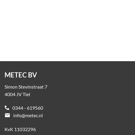
Kunststof aanrijdbeveiliging Flex+ Pedestrian met
Ground Guard
Op aanvraag
METEC BV
Simon Stevinstraat 7
4004 JV Tiel
0344 - 619560
email
info@metec.nl
KvK 11032296