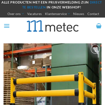
Ga
ALLE PRODUCTEN MET EEN PRIJSVERMELDING ZIJN
DIRECT
TE BESTELLEN
IN ONZE WEBSHOP!
naar
Over ons
Vacatures
Klantenservice
Nieuws
Contact
inhoud