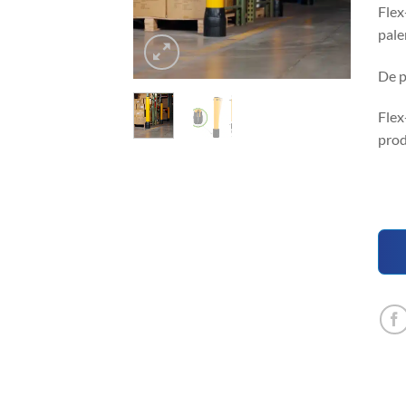
Flex
pale
De p
Flex
prod