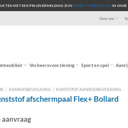
UCTEN MET EEN PRIJSVERMELDING ZIJN
DIRECT TE BESTELLEN
IN ONZE
Over ons
V
atmeubilair
Verkeersvoorziening
Sport en spel
Aanri
ME
/
AANRIJDBEVEILIGING
/
KUNSTSTOF AANRIJDBEVEILIGING
nststof afschermpaal Flex+ Bollard
 aanvraag