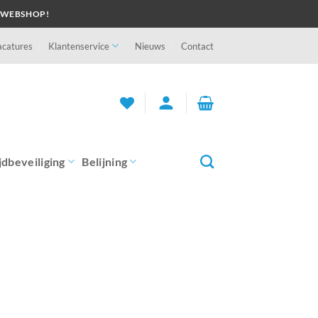
 WEBSHOP!
acatures
Klantenservice
Nieuws
Contact
person
jdbeveiliging
Belijning