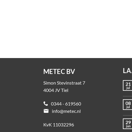
Kunststof aanrijdbeveiliging
Kuns
Flex+ Ground Guard
Fle
Op aanvraag
Op a
LA
METEC BV
Simon Stevinstraat 7
21
jul
4004 JV Tiel
08
0344 - 619560
jul
email
info@metec.nl
29
KvK 11032296
jun