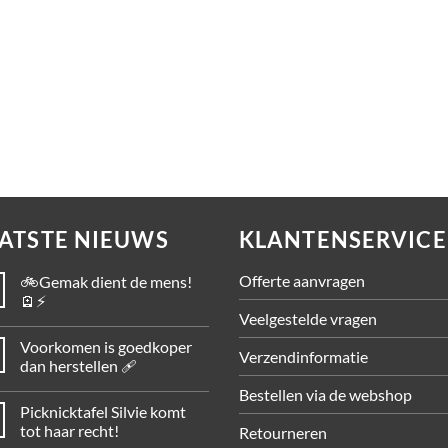
tstof aanrijdbeveiliging
Kunststof aanrijdbeveilig
x+ Guardrail
Flex+ Pedestrian Guard
anvraag
Op aanvraag
ATSTE NIEUWS
KLANTENSERVICE
Offerte aanvragen
🚲Gemak dient de mens!
🪫⚡
Veelgestelde vragen
Voorkomen is goedkoper
Verzendinformatie
dan herstellen 🩹
Bestellen via de webshop
Picknicktafel Silvie komt
tot haar recht!
Retourneren