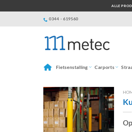
Ga
ALLE PROD
naar
inhoud
0344 - 619560
Fietsenstalling
Carports
Stra
HO
Ku
Op