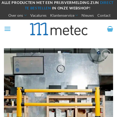
Ga
ALLE PRODUCTEN MET EEN PRIJSVERMELDING ZIJN
DIRECT
TE BESTELLEN
IN ONZE WEBSHOP!
naar
Over ons
Vacatures
Klantenservice
Nieuws
Contact
inhoud