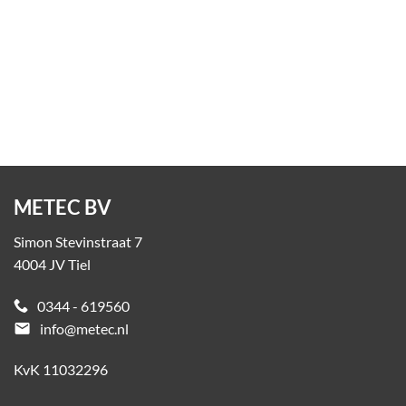
Kunststof aanrijdbeveiliging Flex+ Pedestrian met
Ground Guard
Op aanvraag
METEC BV
Simon Stevinstraat 7
4004 JV Tiel
0344 - 619560
email
info@metec.nl
KvK 11032296