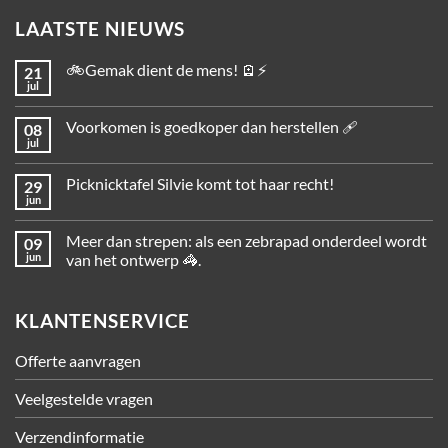
LAATSTE NIEUWS
🚲Gemak dient de mens! 🪫⚡
21
jul
Voorkomen is goedkoper dan herstellen 🩹
08
jul
Picknicktafel Silvie komt tot haar recht!
29
jun
Meer dan strepen: als een zebrapad onderdeel wordt
09
jun
van het ontwerp 🦓.
KLANTENSERVICE
Offerte aanvragen
Veelgestelde vragen
Verzendinformatie