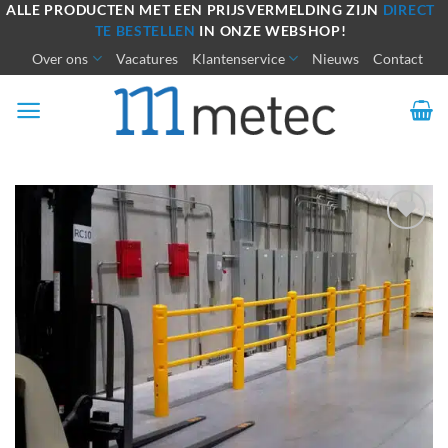
Ga
ALLE PRODUCTEN MET EEN PRIJSVERMELDING ZIJN
DIRECT
TE BESTELLEN
IN ONZE WEBSHOP!
naar
Over ons
Vacatures
Klantenservice
Nieuws
Contact
inhoud