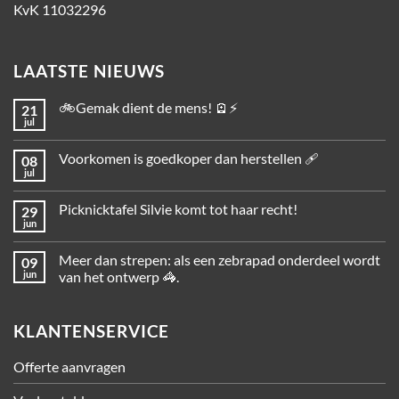
KvK 11032296
LAATSTE NIEUWS
🚲Gemak dient de mens! 🪫⚡
21
jul
Voorkomen is goedkoper dan herstellen 🩹
08
jul
Picknicktafel Silvie komt tot haar recht!
29
jun
Meer dan strepen: als een zebrapad onderdeel wordt
09
jun
van het ontwerp 🦓.
KLANTENSERVICE
Offerte aanvragen