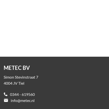
Kunststof afschermpaal Flex+ Bollard
Op aanvraag
METEC BV
Simon Stevinstraat 7
4004 JV Tiel
0344 - 619560
email
info@metec.nl