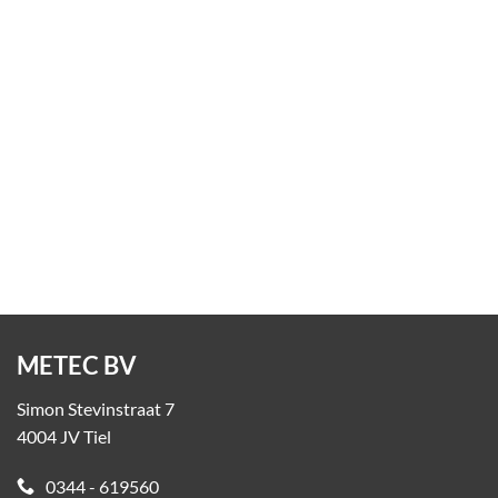
Sierbollen
Op aanvraag
METEC BV
Simon Stevinstraat 7
4004 JV Tiel
0344 - 619560