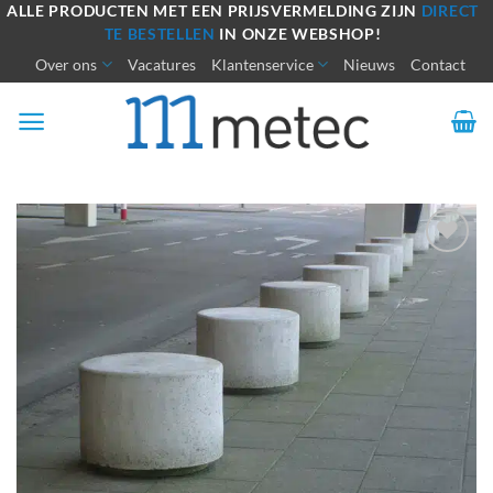
Ga
ALLE PRODUCTEN MET EEN PRIJSVERMELDING ZIJN
DIRECT
TE BESTELLEN
IN ONZE WEBSHOP!
naar
Over ons
Vacatures
Klantenservice
Nieuws
Contact
inhoud