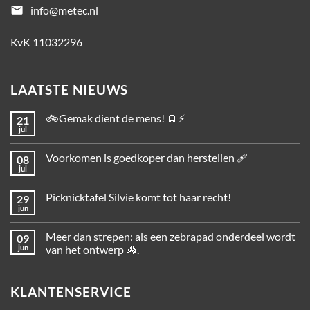
email
info@metec.nl
KvK 11032296
LAATSTE NIEUWS
🚲Gemak dient de mens! 🪫⚡
21
jul
Voorkomen is goedkoper dan herstellen 🩹
08
jul
Picknicktafel Silvie komt tot haar recht!
29
jun
Meer dan strepen: als een zebrapad onderdeel wordt
09
jun
van het ontwerp 🦓.
KLANTENSERVICE