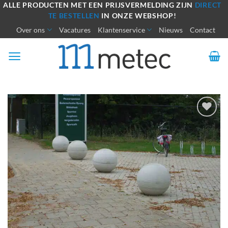
Ga
ALLE PRODUCTEN MET EEN PRIJSVERMELDING ZIJN
DIRECT
TE BESTELLEN
IN ONZE WEBSHOP!
naar
Over ons
Vacatures
Klantenservice
Nieuws
Contact
inhoud