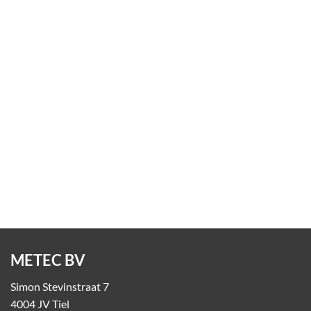
Poeven
Op aanvraag
METEC BV
Simon Stevinstraat 7
4004 JV Tiel