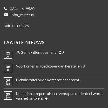
0344 - 619560
email
info@metec.nl
KvK 11032296
LAATSTE NIEUWS
🚲Gemak dient de mens! 🪫⚡
21
jul
Voorkomen is goedkoper dan herstellen 🩹
08
jul
Picknicktafel Silvie komt tot haar recht!
29
jun
Meer dan strepen: als een zebrapad onderdeel wordt
09
jun
van het ontwerp 🦓.