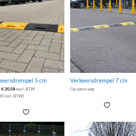
keersdrempel 5 cm
Verkeersdrempel 7 cm
f
€
20,58
excl. BTW
Op aanvraag
90 incl. BTW)