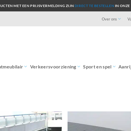
UCTEN MET EEN PRIJSVERMELDING ZIJN
DIRECT TE BESTELLEN
IN ONZE
Over ons
V
atmeubilair
Verkeersvoorziening
Sport en spel
Aanri