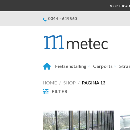
Ga
ALLE PROD
naar
inhoud
0344 - 619560
Fietsenstalling
Carports
Stra
HOME
/
SHOP
/
PAGINA 13
FILTER