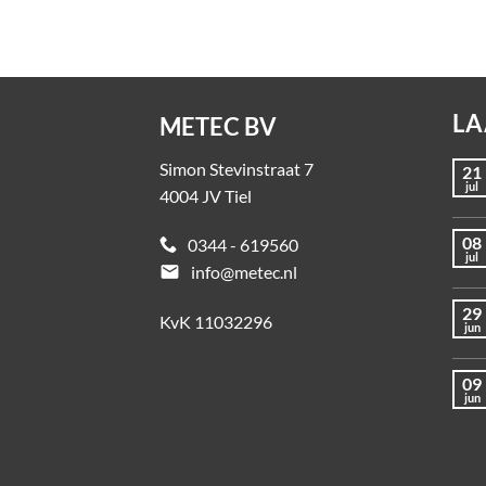
LA
METEC BV
Simon Stevinstraat 7
21
jul
4004 JV Tiel
08
0344 - 619560
jul
email
info@metec.nl
29
KvK 11032296
jun
09
jun