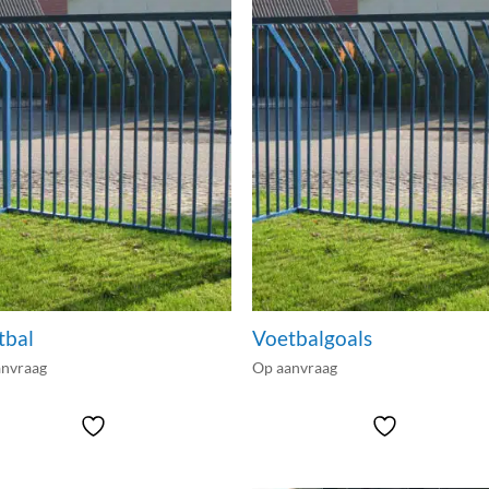
tbal
Voetbalgoals
anvraag
Op aanvraag