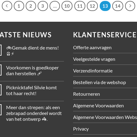
1
2
3
…
10
11
12
13
14
ATSTE NIEUWS
KLANTENSERVICE
Offerte aanvragen
🚲Gemak dient de mens!
🪫⚡
Veelgestelde vragen
Voorkomen is goedkoper
Verzendinformatie
dan herstellen 🩹
Bestellen via de webshop
Picknicktafel Silvie komt
tot haar recht!
Retourneren
Algemene Voorwaarden
Meer dan strepen: als een
zebrapad onderdeel wordt
Algemene Voorwaarden Web
van het ontwerp 🦓.
Privacy