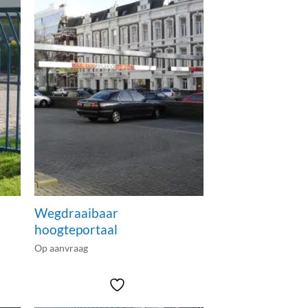
Wegdraaibaar
hoogteportaal
Op aanvraag