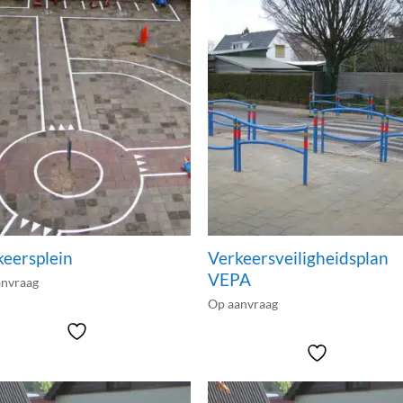
keersplein
Verkeersveiligheidsplan
VEPA
anvraag
Op aanvraag