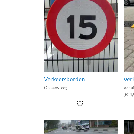
Verkeersborden
Ver
Op aanvraag
Vana
(€24,